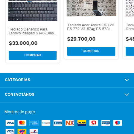
Tecl
Teclado Acer Aspire E5-722
Comp
E5-772 V3-574g E5-573t
Teclado Genérico Para
21n1
E5-573 Esp
Lenovo Ideapad S145-14ast
S145-14igm S145-14ikb
$4
$29.700,00
$33.000,00
COMPRAR
COMPRAR
CATEGORÍAS
CONTACTÁNOS
Medios de pago