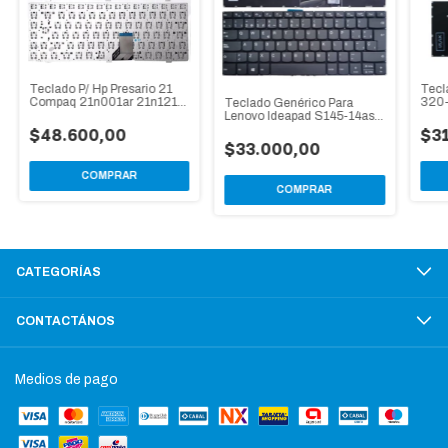
Teclado P/ Hp Presario 21
Tecl
Compaq 21n001ar 21n121ar
320-
Teclado Genérico Para
21n122ar
14ik
Lenovo Ideapad S145-14ast
S145-14igm S145-14ikb
$48.600,00
$3
$33.000,00
COMPRAR
COMPRAR
CATEGORÍAS
CONTACTÁNOS
Medios de pago