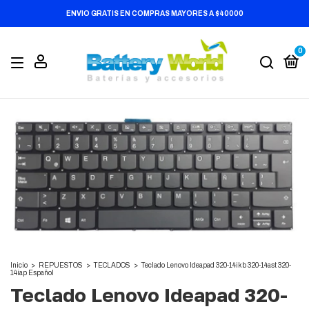
ENVIO GRATIS EN COMPRAS MAYORES A $40000
0
Inicio
>
REPUESTOS
>
TECLADOS
>
Teclado Lenovo Ideapad 320-14ikb 320-14ast 320-
14iap Español
Teclado Lenovo Ideapad 320-