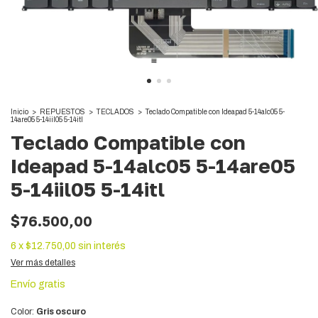
Inicio
>
REPUESTOS
>
TECLADOS
>
Teclado Compatible con Ideapad 5-14alc05 5-
14are05 5-14iil05 5-14itl
Teclado Compatible con
Ideapad 5-14alc05 5-14are05
5-14iil05 5-14itl
$76.500,00
6
x
$12.750,00
sin interés
Ver más detalles
Envío gratis
Color:
Gris oscuro