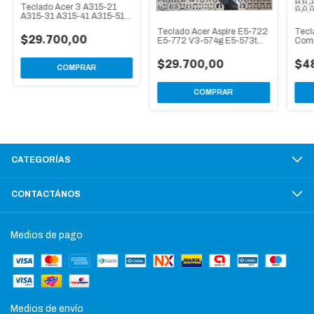
Teclado Acer 3 A315-21
A315-31 A315-41 A315-51
A315-53 Esp
Tecl
Teclado Acer Aspire E5-722
$29.700,00
Comp
E5-772 V3-574g E5-573t
21n1
E5-573 Esp
$4
$29.700,00
COMPRAR
COMPRAR
CATEGORÍAS
CONTACTÁNOS
Medios de pago
Medios de envío