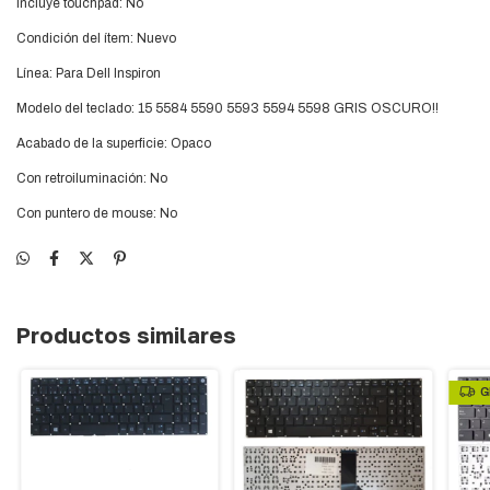
Incluye touchpad: No
Condición del ítem: Nuevo
Línea: Para Dell Inspiron
Modelo del teclado: 15 5584 5590 5593 5594 5598 GRIS OSCURO!!
Acabado de la superficie: Opaco
Con retroiluminación: No
Con puntero de mouse: No
Productos similares
G