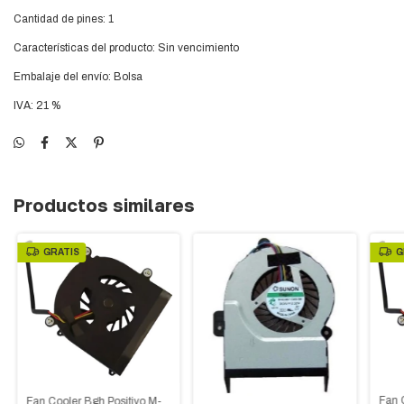
Cantidad de pines: 1
Características del producto: Sin vencimiento
Embalaje del envío: Bolsa
IVA: 21 %
Productos similares
GRATIS
G
Fan 
Fan Cooler Bgh Positivo M-