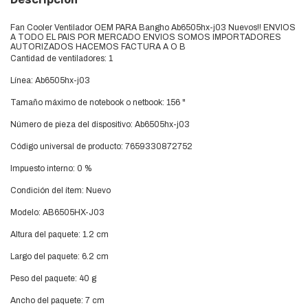
Fan Cooler Ventilador OEM PARA Bangho Ab6505hx-j03 Nuevos!! ENVIOS
A TODO EL PAIS POR MERCADO ENVIOS SOMOS IMPORTADORES
AUTORIZADOS HACEMOS FACTURA A O B
Cantidad de ventiladores: 1
Línea: Ab6505hx-j03
Tamaño máximo de notebook o netbook: 156 "
Número de pieza del dispositivo: Ab6505hx-j03
Código universal de producto: 7659330872752
Impuesto interno: 0 %
Condición del ítem: Nuevo
Modelo: AB6505HX-J03
Altura del paquete: 1.2 cm
Largo del paquete: 6.2 cm
Peso del paquete: 40 g
Ancho del paquete: 7 cm