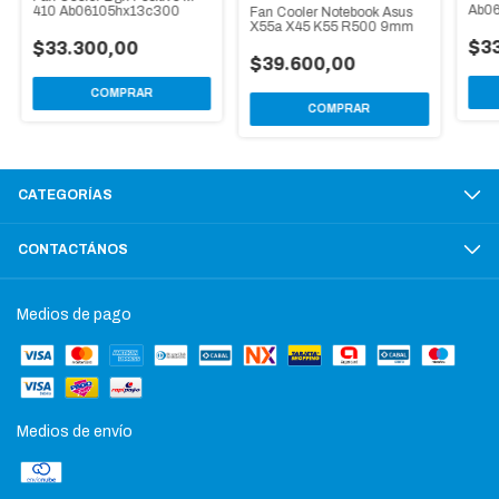
Ab0
410 Ab06105hx13c300
Fan Cooler Notebook Asus
comp
X55a X45 K55 R500 9mm
$3
$33.300,00
$39.600,00
CATEGORÍAS
CONTACTÁNOS
Medios de pago
Medios de envío